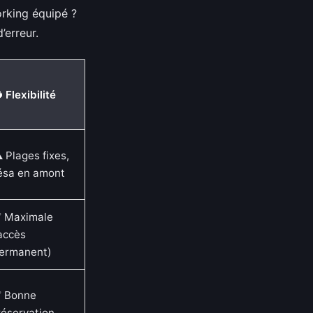
rking équipé ?
’erreur.
 Flexibilité
️ Plages fixes,
ésa en amont
 Maximale
accès
ermanent)
 Bonne
réservation