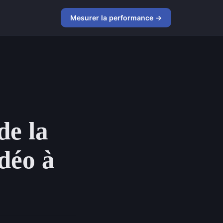
Mesurer la performance →
de la
déo à