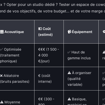
x ? Opter pour un studio dédié ? Tester un espace de cowo
nd de vos objectifs, de votre budget… et de votre marge d
💶 Coût
🎛️ Acoustique
📹 Équipement

(estimé)
✅ Optimisée
€€€ (1 500 -
✅ Haut de
⚠
(traitement
4 000
gamme inclus
r
phonique)
€/jour)
⚠️ À organiser
✅
❌ Aléatoire
€ (coût
(qualité
(
(bruits parasites)
interne)
variable)
p
€€ (300 -
⚠️ Basique,
✅
⚠️ Moyenne
800
matériel en
(