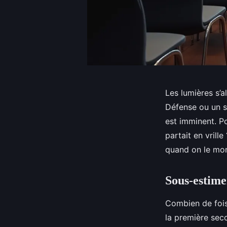
Les lumières s’
Défense ou un st
est imminent. Po
partait en vril
quand on le mon
Sous-estime
Combien de fois
la première seco