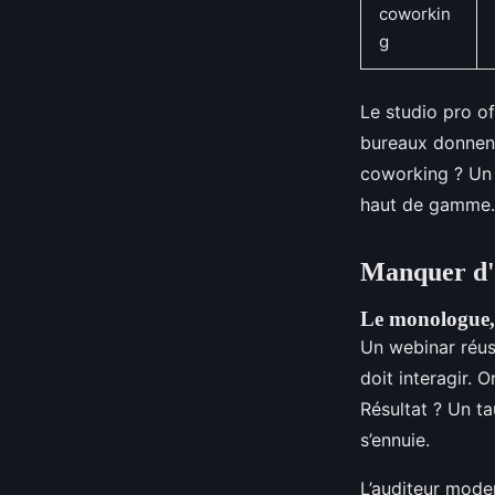
coworkin
g
Le studio pro off
bureaux donnent
coworking ? Un 
haut de gamme.
Manquer d'i
Le monologue,
Un webinar réuss
doit interagir. 
Résultat ? Un t
s’ennuie.
L’auditeur moder