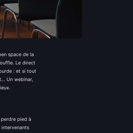
pen space de la
uffle. Le direct
urde : et si tout
nt… Un webinar,
ieux.
 perdre pied à
, intervenants