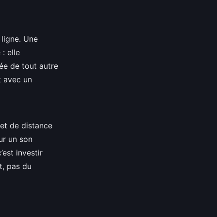
 ligne. Une
: elle
ée de tout autre
t avec un
fet de distance
ur un son
est investir
t, pas du