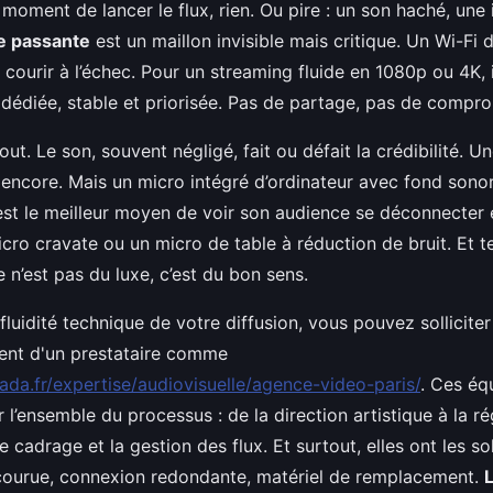
 moment de lancer le flux, rien. Ou pire : un son haché, une
e passante
est un maillon invisible mais critique. Un Wi-Fi d
 courir à l’échec. Pour un streaming fluide en 1080p ou 4K, i
 dédiée, stable et priorisée. Pas de partage, pas de compro
tout. Le son, souvent négligé, fait ou défait la crédibilité. 
ncore. Mais un micro intégré d’ordinateur avec fond sonor
’est le meilleur moyen de voir son audience se déconnecter
icro cravate ou un micro de table à réduction de bruit. Et t
 n’est pas du luxe, c’est du bon sens.
 fluidité technique de votre diffusion, vous pouvez solliciter
nt d'un prestataire comme
ada.fr/expertise/audiovisuelle/agence-video-paris/
. Ces éq
r l’ensemble du processus : de la direction artistique à la r
e cadrage et la gestion des flux. Et surtout, elles ont les sol
courue, connexion redondante, matériel de remplacement.
L