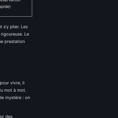
apide)
 s’y plier. Les
 rigoureuse. Le
e prestation
our vivre, il
 lu mot à mot.
de mystère : on
rez des