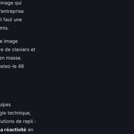
 image qui
’entreprise
l faut une
mis.
Une image
e de claviers et
 en masse.
estez-le 48
uipes
égie technique,
utions de repli :
a réactivité
en