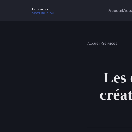
Accueil
Act
Accueil
›
Services
Les 
créa