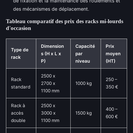
de fixation et la maintenance des roulements et
des mécanismes de déplacement.
Tableau comparatif des prix des racks mi-lourds
d'occasion
Dimension
Capacité
Prix
Type de
s (H x L x
par
moyen
rack
P)
niveau
(HT)
2500 x
Rack
250 –
2700 x
1000 kg
standard
350 €
1100 mm
Rack à
2500 x
400 –
accès
3000 x
1500 kg
600 €
double
1100 mm