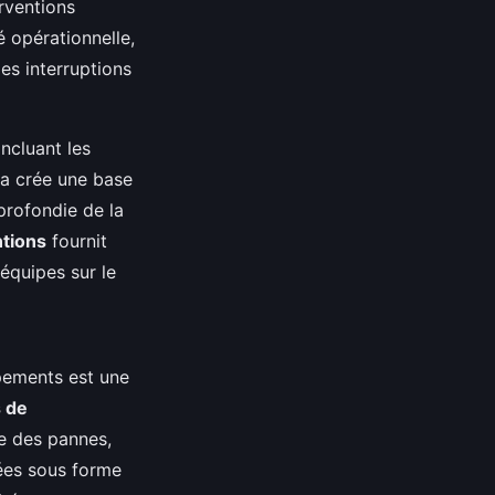
erventions
é opérationnelle,
les interruptions
ncluant les
la crée une base
profondie de la
ntions
fournit
équipes sur le
ements est une
s de
e des pannes,
ées sous forme