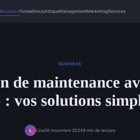
u
Business
Formation
Juridique
Management
Marketing
Services
BUSINESS
on de maintenance av
: vos solutions simpl
Lina
26 novembre 2024
9 min de lecture
L