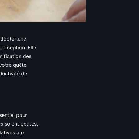
Adopter une
erception. Elle
nification des
votre quête
ductivité de
sentiel pour
s soient petites,
latives aux