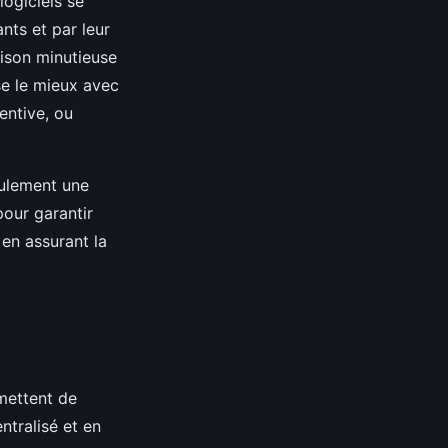
logiciels se
nts et par leur
ison minutieuse
se le mieux avec
entive, ou
eulement une
pour garantir
en assurant la
mettent de
ntralisé et en