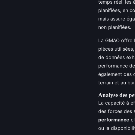
temps réel, les 
planifiées, en c
mais assure ég
non planifiées.
La GMAO offre la
pièces utilisées
de données exha
performance des
également des o
terrain et au b
Analyse des pe
La capacité à e
des forces des 
performance
cl
ou la disponibi