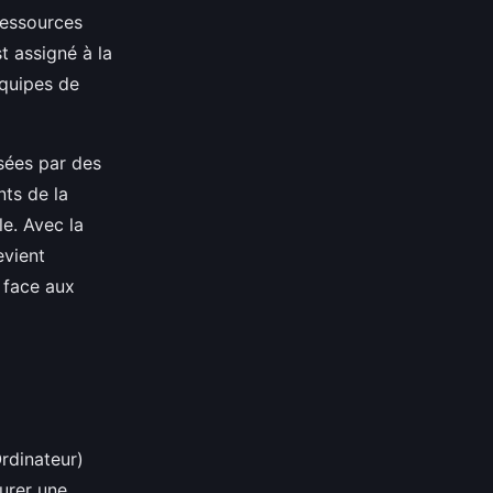
ressources
t assigné à la
quipes de
osées par des
ts de la
e. Avec la
evient
 face aux
rdinateur)
surer une