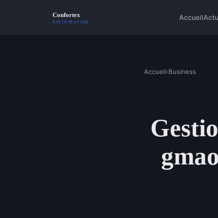
Accueil
Act
Accueil
›
Business
Gesti
gmao 