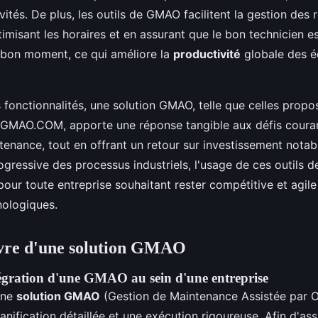
ités. De plus, les outils de GMAO facilitent la gestion des 
misant les horaires et en assurant que le bon technicien es
bon moment, ce qui améliore la
productivité
globale des é
 fonctionnalités, une solution GMAO, telle que celles prop
GMAO.COM, apporte une réponse tangible aux défis couran
enance, tout en offrant un retour sur investissement notabl
rogressive des processus industriels, l'usage de ces outils d
our toute entreprise souhaitant rester compétitive et agile
nologiques.
vre d'une solution GMAO
tégration d'une GMAO au sein d'une entreprise
'une
solution GMAO
(Gestion de Maintenance Assistée par O
anification détaillée et une exécution rigoureuse. Afin d'as