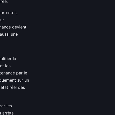
rée.
currentes,
our
nance devient
 aussi une
lifier la
et les
tenance par le
niquement sur un
'état réel des
 car les
s arrêts