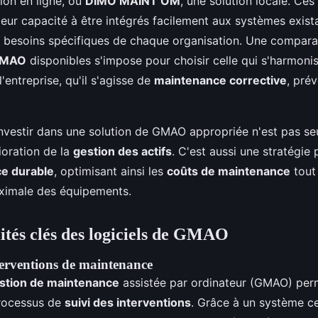
tion en ligne, ou
DIMO MAINT OM
, une solution locale. Ces 
leur capacité à être intégrés facilement aux systèmes exista
x besoins spécifiques de chaque organisation. Une compara
 GMAO
disponibles s'impose pour choisir celle qui s'harmoni
l'entreprise, qu'il s'agisse de
maintenance corrective
, prév
investir dans une solution de GMAO appropriée n'est pas s
ioration de la
gestion des actifs
. C'est aussi une stratégie 
e durable
, optimisant ainsi les
coûts de maintenance
tout 
aximale des équipements.
ités clés des logiciels de GMAO
terventions de maintenance
stion de maintenance
assistée par ordinateur (GMAO) per
processus de
suivi des interventions
. Grâce à un système ce