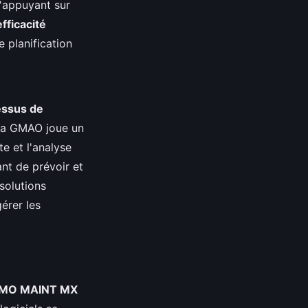
'appuyant sur
efficacité
e planification
cessus de
 La GMAO joue un
e et l'analyse
ant de prévoir et
 solutions
gérer les
IMO MAINT MX