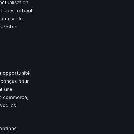
actualisation
tiques, offrant
tion sur le
ns votre
e opportunité
 conçus pour
nt une
le commerce,
avec les
 options