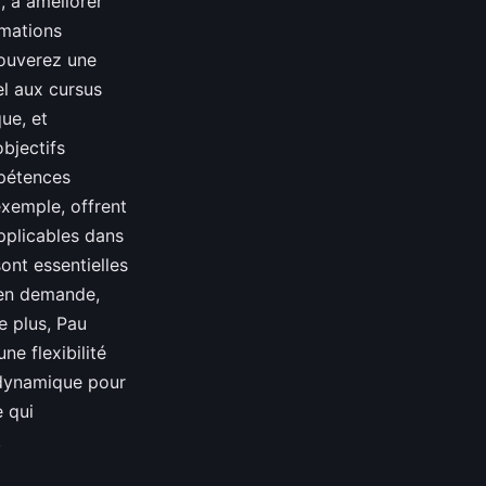
, à améliorer
rmations
rouverez une
el aux cursus
ue, et
bjectifs
mpétences
exemple, offrent
pplicables dans
ont essentielles
 en demande,
e plus, Pau
e flexibilité
e dynamique pour
e qui
.