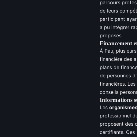
parcours profes
de leurs compéte
participant aya
a pu intégrer ra
proposés.
Financement et
À Pau, plusieur
financière des a
plans de financ
de personnes d'
financières. Le
conseils personn
Informations s
Les
organismes
professionnel d
proposent des c
certifiants. Ces