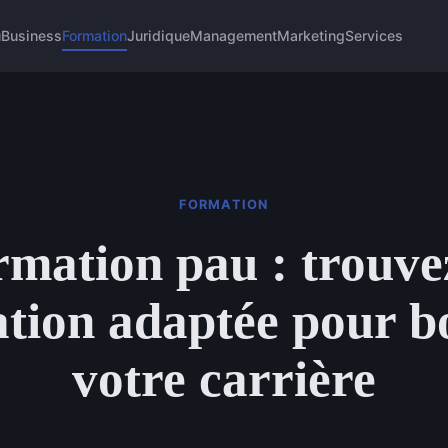
u
Business
Formation
Juridique
Management
Marketing
Services
FORMATION
mation pau : trouve
tion adaptée pour b
votre carrière