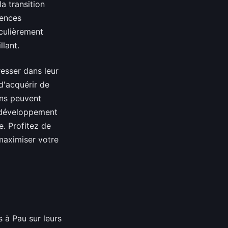
a transition
tences
iculièrement
llant.
resser dans leur
d'acquérir de
ons peuvent
e développement
e. Profitez de
 maximiser votre
s à Pau sur leurs