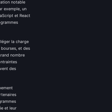
ation notable
ar exemple, un
aScript et React
programmes
lléger la charge
 bourses, et des
 grand nombre
ntraintes
uvent des
ppement
rtenaires
rogrammes
e et leur