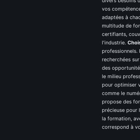
divers besoins 
vos compétences
adaptées à chaq
multitude de fo
certifiants, co
l'industrie.
Chois
professionnels. 
recherchées sur
des opportunité
le milieu profes
pour optimiser 
comme le numéri
propose des for
précieuse pour l
la formation, av
correspond à vo