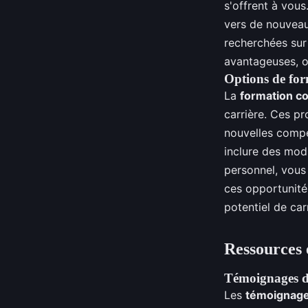
s'offrent à vous
vers de nouveau
recherchées sur 
avantageuses, of
Options de for
La
formation co
carrière. Ces p
nouvelles compé
inclure des mod
personnel, vous 
ces opportunités
potentiel de car
Ressources 
Témoignages de 
Les
témoignage