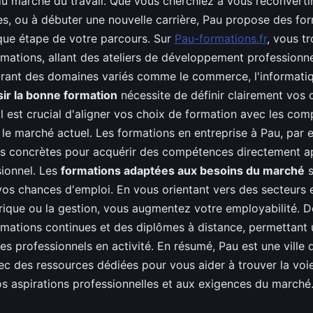
du marché du travail. Que vous cherchiez à vous reconvertir
, ou à débuter une nouvelle carrière, Pau propose des fo
ue étape de votre parcours. Sur
Pau-formations.fr
, vous t
rmations, allant des ateliers de développement professionn
uvrant des domaines variés comme le commerce, l'informatiq
ir la bonne formation
nécessite de définir clairement vos o
Il est crucial d'aligner vos choix de formation avec les co
 le marché actuel. Les formations en entreprise à Pau, par 
s concrètes pour acquérir des compétences directement a
sionnel. Les
formations adaptées aux besoins du marché
s
vos chances d'emploi. En vous orientant vers des secteurs
que ou la gestion, vous augmentez votre employabilité. D
mations continues et des diplômes à distance, permettant un
es professionnels en activité. En résumé, Pau est une vill
ec des ressources dédiées pour vous aider à trouver la voi
s aspirations professionnelles et aux exigences du marché