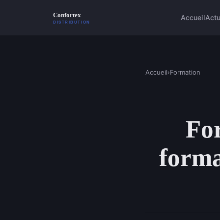
Accueil
Act
Accueil
›
Formation
For
forma