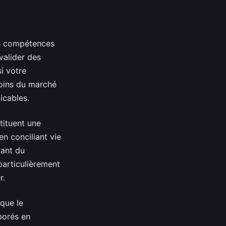
es compétences
valider des
i votre
oins du marché
icables.
tituent une
n conciliant vie
lant du
particulièrement
r.
 que le
borés en