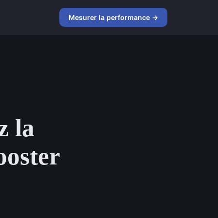
Mesurer la performance →
z la
ooster